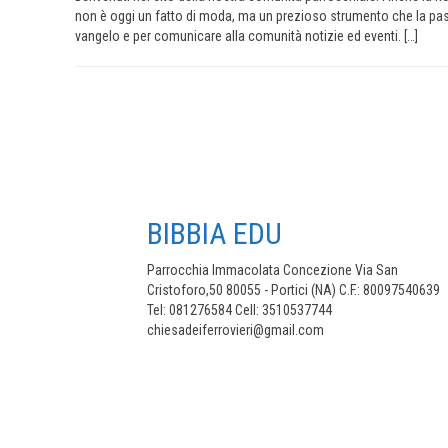
non è oggi un fatto di moda, ma un prezioso strumento che la pas
vangelo e per comunicare alla comunità notizie ed eventi. […]
BIBBIA EDU
Parrocchia Immacolata Concezione Via San
Cristoforo,50 80055 - Portici (NA) C.F.: 80097540639
Tel: 081276584 Cell: 3510537744
chiesadeiferrovieri@gmail.com